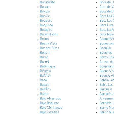
Bocatorito
Boca de Ur
Bocore
Boca de Va
Bogola
Boca del 
Bonyic
Boca Las 
Boquete
Boca Las 
Boquisco
Boca Lura
Botabite
Boca LurÃ
Brown Point
Boca Nue
Bruno
BoquerÃ³
Buena Vista
Boqueron
Buenos Aires
Boquilla
Bugori
Boquillas
Burari
Brazo Chi
Burori
Brazos de
Butchuqua
Buen Reti
BÃ¡gala
Buena Vis
BaÃºles
Buenos Ai
Baco
BahÃ­a La
Bagala
Bahia Las
BaitÃºn
Barbusal
Baitun
Barriada 
Bajo Algarrobo
Aroseme
Bajo Boquete
Barriada
Bajo Chirigagua
Barrio Nu
Bajo Corrales
Barrio Nu