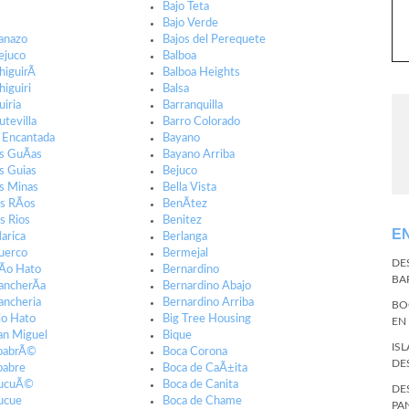
Bajo Teta
Bajo Verde
anazo
Bajos del Perequete
ejuco
Balboa
iguirÃ­
Balboa Heights
higuiri
Balsa
uiria
Barranquilla
utevilla
Barro Colorado
a Encantada
Bayano
as GuÃ­as
Bayano Arriba
as Guias
Bejuco
as Minas
Bella Vista
s RÃ­os
BenÃ­tez
s Rios
Benitez
E
arica
Berlanga
uerco
Bermejal
DE
Ã­o Hato
Bernardino
BA
ancherÃ­a
Bernardino Abajo
ancheria
Bernardino Arriba
BO
io Hato
Big Tree Housing
EN
an Miguel
Bique
IS
ToabrÃ©
Boca Corona
DE
oabre
Boca de CaÃ±ita
TucuÃ©
Boca de Canita
DE
ucue
Boca de Chame
PA