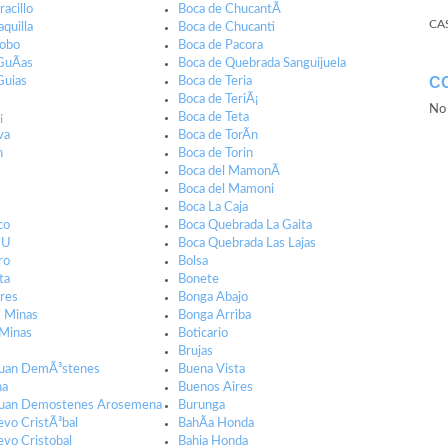
acillo
Boca de ChucantÃ­
CA
quilla
Boca de Chucanti
Jobo
Boca de Pacora
GuÃ­as
Boca de Quebrada Sanguijuela
C
Guias
Boca de Teria
Boca de TeriÃ¡
No 
¡
Boca de Teta
va
Boca de TorÃ­n
n
Boca de Torin
Boca del MamonÃ­
Boca del Mamoni
Boca La Caja
co
Boca Quebrada La Gaita
 U
Boca Quebrada Las Lajas
ro
Bolsa
ta
Bonete
res
Bonga Abajo
s Minas
Bonga Arriba
 Minas
Boticario
Brujas
Juan DemÃ³stenes
Buena Vista
na
Buenos Aires
 Juan Demostenes Arosemena
Burunga
evo CristÃ³bal
BahÃ­a Honda
evo Cristobal
Bahia Honda