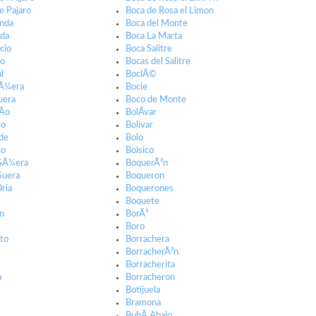
e Pajaro
Boca de Rosa el Limon
onda
Boca del Monte
nda
Boca La Marta
cio
Boca Salitre
to
Bocas del Salitre
l
BoclÃ©
GÃ¼era
Bocle
uera
Boco de Monte
Ã­o
BolÃ­var
io
Bolivar
de
Bolo
io
Bolsico
 GÃ¼era
BoquerÃ³n
Guera
Boqueron
Oria
Boquerones
Boquete
³n
BorÃ³
n
Boro
eto
Borrachera
BorracherÃ³n
Borracherita
a
Borracheron
Botijuela
Bramona
BubÃ­ Abajo