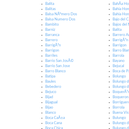
Balita
BahÃ­a Ho
Balitas
Bahia Ho
Balsa NÃºmero Dos
Bahia Hon
Balsa Numero Dos
Bajo del C
Bambito
Bajos del
Barniz
Balita
Barranca
Barrero A
Barrero
BarrigÃ³n
BarrigÃ³n
Barrigon
Barrigon
Barro Bla
Barriles
Barrola
Barrio San JosÃ©
Bayano
Barrio San Jose
Bejucal
Barro Blanco
Boca de P
Batipa
Bolungo
Baules
Bolungo d
Bebedero
Bolungo d
Bejuco
BoquerÃ³
Bijad
Boqueron
Bijagual
Borriguer
Bijao
Borrola
Blanco
Buena Vis
Boca CaÃ±a
Bulungo
Boca Cana
Bulungo d
Boca Chica
Bulungo d