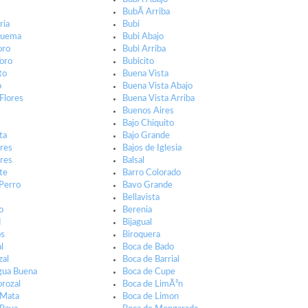
BubÃ­ Arriba
ria
Bubi
Quema
Bubi Abajo
oro
Bubi Arriba
Toro
Bubicito
to
Buena Vista
o
Buena Vista Abajo
 Flores
Buena Vista Arriba
Buenos Aires
Bajo Chiquito
ta
Bajo Grande
res
Bajos de Iglesia
res
Balsal
te
Barro Colorado
 Perro
Bavo Grande
Bellavista
o
Berenia
d
Bijagual
os
Biroquera
l
Boca de Bado
zal
Boca de Barrial
gua Buena
Boca de Cupe
orozal
Boca de LimÃ³n
 Mata
Boca de Limon