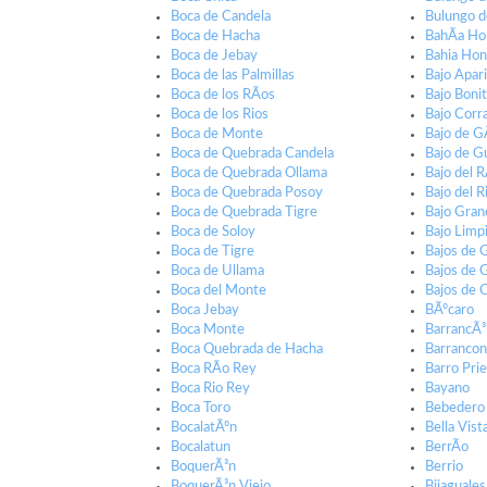
Boca de Candela
Bulungo d
Boca de Hacha
BahÃ­a H
Boca de Jebay
Bahia Ho
Boca de las Palmillas
Bajo Apari
Boca de los RÃ­os
Bajo Boni
Boca de los Rios
Bajo Corra
Boca de Monte
Bajo de 
Boca de Quebrada Candela
Bajo de G
Boca de Quebrada Ollama
Bajo del R
Boca de Quebrada Posoy
Bajo del R
Boca de Quebrada Tigre
Bajo Gran
Boca de Soloy
Bajo Limp
Boca de Tigre
Bajos de
Boca de Ullama
Bajos de 
Boca del Monte
Bajos de 
Boca Jebay
BÃºcaro
Boca Monte
BarrancÃ
Boca Quebrada de Hacha
Barranco
Boca RÃ­o Rey
Barro Pri
Boca Rio Rey
Bayano
Boca Toro
Bebedero
BocalatÃºn
Bella Vist
Bocalatun
BerrÃ­o
BoquerÃ³n
Berrio
BoquerÃ³n Viejo
Bijaguales