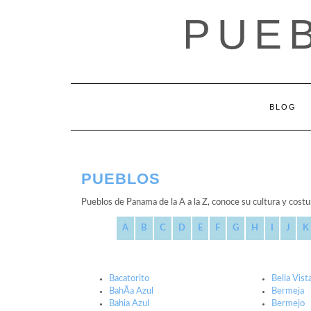
Saltar
PUE
al
contenido
BLOG
PUEBLOS
Pueblos de Panama de la A a la Z, conoce su cultura y cost
A
B
C
D
E
F
G
H
I
J
K
Bacatorito
Bella Vist
BahÃ­a Azul
Bermeja
Bahia Azul
Bermejo