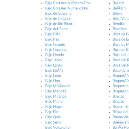
Bajo Corrales NÃºmero Dos
Bejucal
Bajo Corrales Numero Dos
BelÃ©n
Bajo de la Arena
Belen
Bajo de la Canoa
Bella Vist
Bajo de Rio Piedra
Bendito
Bajo del Cerro
Berolizar
Bajo FrÃ­o
Boca de G
Bajo Frio
Boca de l
Bajo Grande
Boca de 
Bajo Gualaca
Boca de Ri
Bajo Hondo
Boca del 
Bajo Jacoy
Boca del R
Bajo Largo
Boca del R
Bajo LeÃ³n
Boco de G
Bajo Leon
BoquerÃ³
Bajo Lino
BoquerÃ³
Bajo MÃ©ndez
Boqueron
Bajo Mendez
Boqueron
Bajo Miranda
Bracito
Bajo Mono
Brazito
Bajo Negro
Brazos He
Bajo Pita
Brisas de
Bajo Quiel
Buena Vis
Bajo Seco
Buenaven
Bajo Volcancito
BahÃ­a H