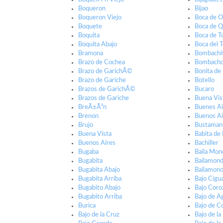
Boqueron
Bijao
Boqueron Viejo
Boca de O
Boquete
Boca de 
Boquita
Boca de T
Boquita Abajo
Boca del 
Bramona
Bombachi
Brazo de Cochea
Bombach
Brazo de GarichÃ©
Bonita de
Brazo de Gariche
Botello
Brazos de GarichÃ©
Bucaro
Brazos de Gariche
Buena Vis
BreÃ±Ã³n
Buenes Ai
Brenon
Buenos Ai
Brujo
Bustaman
Buena Vista
Babita de
Buenos Aires
Bachiller
Bugaba
Baila Mon
Bugabita
Bailamon
Bugabita Abajo
Bailamon
Bugabita Arriba
Bajo Cigua
Bugabito Abajo
Bajo Coro
Bugabito Arriba
Bajo de A
Burica
Bajo de C
Bajo de la Cruz
Bajo de la