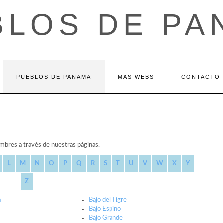
BLOS DE PA
PUEBLOS DE PANAMA
MAS WEBS
CONTACTO
umbres a través de nuestras páginas.
L
M
N
O
P
Q
R
S
T
U
V
W
X
Y
Z
a
Bajo del Tigre
Bajo Espino
Bajo Grande