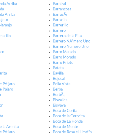
nda Arriba
Barnizal
nda
Barrancosa
da Arriba
BarrasÃ­n
ajeto
Barrasin
 Naranjo
Barrerillo
Barrero
marillo
Barrero de la Pita
Barrero NÃºmero Uno
Barrero Numero Uno
nco
Barro Marado
Barro Morado
Barro Prieto
Batata
arita
Bavilla
Bejucal
e PÃ¡jaro
Bella Vista
e Pajaro
Berba
n
BerbÃ¡
Bisvalles
on
Bisvaya
Boca de Corita
ta
Boca de la Corocita
Boca de La Honda
e la Arenita
Boca de Monte
e PÃ¡jaro
Boca de Rosa el LimÃ³n