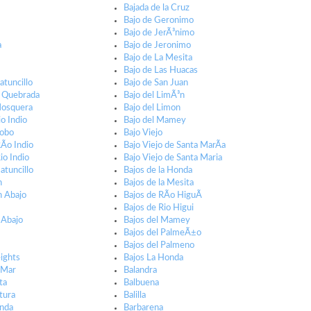
Bajada de la Cruz
Bajo de Geronimo
Bajo de JerÃ³nimo
a
Bajo de Jeronimo
Bajo de La Mesita
Bajo de Las Huacas
atuncillo
Bajo de San Juan
a Quebrada
Bajo del LimÃ³n
Mosquera
Bajo del Limon
o Indio
Bajo del Mamey
Jobo
Bajo Viejo
Ã­o Indio
Bajo Viejo de Santa MarÃ­a
io Indio
Bajo Viejo de Santa Maria
atuncillo
Bajos de la Honda
n
Bajos de la Mesita
n Abajo
Bajos de RÃ­o HiguÃ­
Bajos de Rio Higui
 Abajo
Bajos del Mamey
Bajos del PalmeÃ±o
Bajos del Palmeno
ights
Bajos La Honda
l Mar
Balandra
ta
Balbuena
tura
Balilla
onda
Barbarena