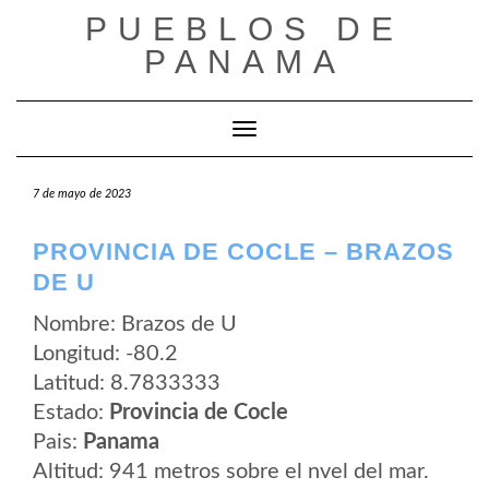
Saltar
PUEBLOS DE
al
contenido
PANAMA
Cambiar modo de navegación
7 de mayo de 2023
PROVINCIA DE COCLE – BRAZOS
DE U
Nombre: Brazos de U
Longitud: -80.2
Latitud: 8.7833333
Estado:
Provincia de Cocle
Pais:
Panama
Altitud: 941 metros sobre el nvel del mar.