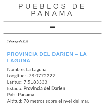
Saltar
PUEBLOS DE
al
contenido
PANAMA
Cambiar modo de navegación
7 de mayo de 2023
PROVINCIA DEL DARIEN – LA
LAGUNA
Nombre: La Laguna
Longitud: -78.0772222
Latitud: 7.5183333
Estado:
Provincia del Darien
Pais:
Panama
Altitud: 78 metros sobre el nvel del mar.