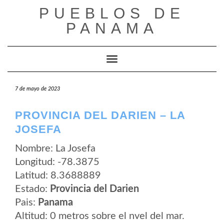
Saltar
PUEBLOS DE
al
contenido
PANAMA
Cambiar modo de navegación
7 de mayo de 2023
PROVINCIA DEL DARIEN – LA
JOSEFA
Nombre: La Josefa
Longitud: -78.3875
Latitud: 8.3688889
Estado:
Provincia del Darien
Pais:
Panama
Altitud: 0 metros sobre el nvel del mar.