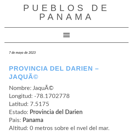
Saltar
PUEBLOS DE
al
contenido
PANAMA
Cambiar modo de navegación
7 de mayo de 2023
PROVINCIA DEL DARIEN –
JAQUÃ©
Nombre: JaquÃ©
Longitud: -78.1702778
Latitud: 7.5175
Estado:
Provincia del Darien
Pais:
Panama
Altitud: 0 metros sobre el nvel del mar.