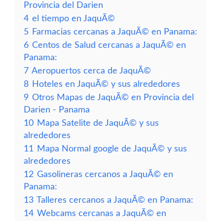
Provincia del Darien
4
el tiempo en JaquÃ©
5
Farmacias cercanas a JaquÃ© en Panama:
6
Centos de Salud cercanas a JaquÃ© en
Panama:
7
Aeropuertos cerca de JaquÃ©
8
Hoteles en JaquÃ© y sus alrededores
9
Otros Mapas de JaquÃ© en Provincia del
Darien - Panama
10
Mapa Satelite de JaquÃ© y sus
alrededores
11
Mapa Normal google de JaquÃ© y sus
alrededores
12
Gasolineras cercanos a JaquÃ© en
Panama:
13
Talleres cercanos a JaquÃ© en Panama:
14
Webcams cercanas a JaquÃ© en