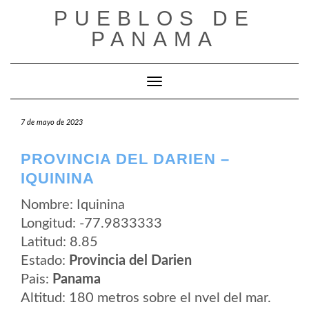
Saltar
PUEBLOS DE
al
contenido
PANAMA
Cambiar modo de navegación
7 de mayo de 2023
PROVINCIA DEL DARIEN –
IQUININA
Nombre: Iquinina
Longitud: -77.9833333
Latitud: 8.85
Estado:
Provincia del Darien
Pais:
Panama
Altitud: 180 metros sobre el nvel del mar.