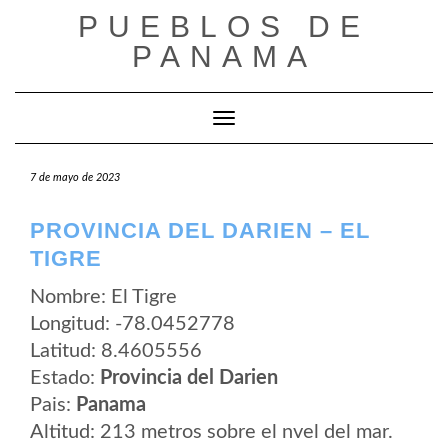
Saltar
PUEBLOS DE
al
contenido
PANAMA
Cambiar modo de navegación
7 de mayo de 2023
PROVINCIA DEL DARIEN – EL
TIGRE
Nombre: El Tigre
Longitud: -78.0452778
Latitud: 8.4605556
Estado:
Provincia del Darien
Pais:
Panama
Altitud: 213 metros sobre el nvel del mar.