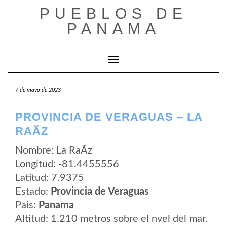
Saltar
PUEBLOS DE
al
contenido
PANAMA
Cambiar modo de navegación
7 de mayo de 2023
PROVINCIA DE VERAGUAS – LA
RAÃ­Z
Nombre: La RaÃ­z
Longitud: -81.4455556
Latitud: 7.9375
Estado:
Provincia de Veraguas
Pais:
Panama
Altitud: 1.210 metros sobre el nvel del mar.