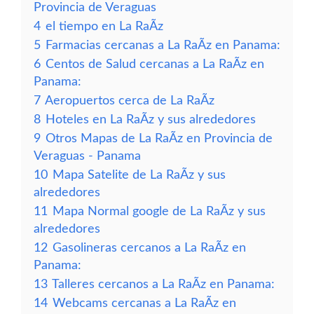
Provincia de Veraguas
4
el tiempo en La RaÃ­z
5
Farmacias cercanas a La RaÃ­z en Panama:
6
Centos de Salud cercanas a La RaÃ­z en
Panama:
7
Aeropuertos cerca de La RaÃ­z
8
Hoteles en La RaÃ­z y sus alrededores
9
Otros Mapas de La RaÃ­z en Provincia de
Veraguas - Panama
10
Mapa Satelite de La RaÃ­z y sus
alrededores
11
Mapa Normal google de La RaÃ­z y sus
alrededores
12
Gasolineras cercanos a La RaÃ­z en
Panama:
13
Talleres cercanos a La RaÃ­z en Panama:
14
Webcams cercanas a La RaÃ­z en