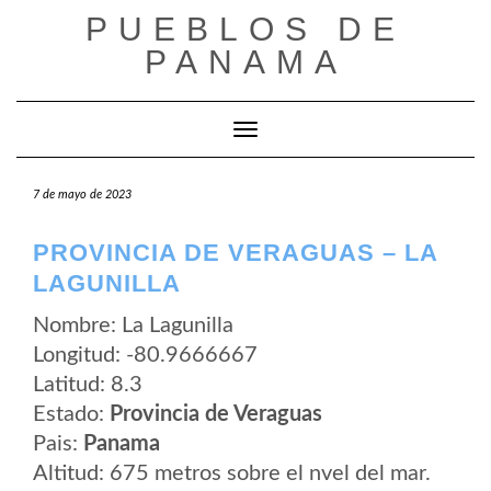
Saltar
PUEBLOS DE
al
contenido
PANAMA
Cambiar modo de navegación
7 de mayo de 2023
PROVINCIA DE VERAGUAS – LA
LAGUNILLA
Nombre: La Lagunilla
Longitud: -80.9666667
Latitud: 8.3
Estado:
Provincia de Veraguas
Pais:
Panama
Altitud: 675 metros sobre el nvel del mar.