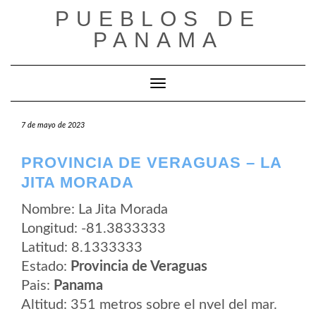
Saltar
PUEBLOS DE
al
contenido
PANAMA
Cambiar modo de navegación
7 de mayo de 2023
PROVINCIA DE VERAGUAS – LA
JITA MORADA
Nombre: La Jita Morada
Longitud: -81.3833333
Latitud: 8.1333333
Estado:
Provincia de Veraguas
Pais:
Panama
Altitud: 351 metros sobre el nvel del mar.