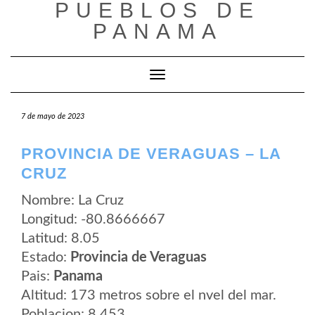
PUEBLOS DE
Saltar
al
PANAMA
contenido
Cambiar modo de navegación
7 de mayo de 2023
PROVINCIA DE VERAGUAS – LA
CRUZ
Nombre: La Cruz
Longitud: -80.8666667
Latitud: 8.05
Estado:
Provincia de Veraguas
Pais:
Panama
Altitud: 173 metros sobre el nvel del mar.
Poblacion: 8.453