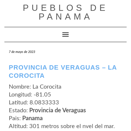
Saltar
PUEBLOS DE
al
contenido
PANAMA
Cambiar modo de navegación
7 de mayo de 2023
PROVINCIA DE VERAGUAS – LA
COROCITA
Nombre: La Corocita
Longitud: -81.05
Latitud: 8.0833333
Estado:
Provincia de Veraguas
Pais:
Panama
Altitud: 301 metros sobre el nvel del mar.