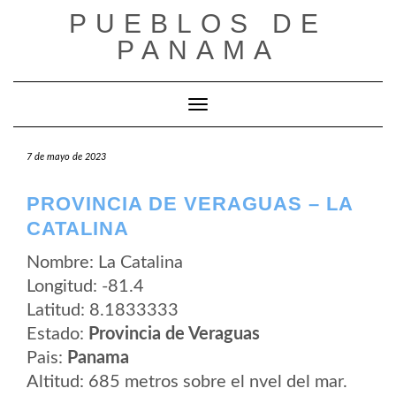
Saltar
PUEBLOS DE
al
contenido
PANAMA
Cambiar modo de navegación
7 de mayo de 2023
PROVINCIA DE VERAGUAS – LA
CATALINA
Nombre: La Catalina
Longitud: -81.4
Latitud: 8.1833333
Estado:
Provincia de Veraguas
Pais:
Panama
Altitud: 685 metros sobre el nvel del mar.