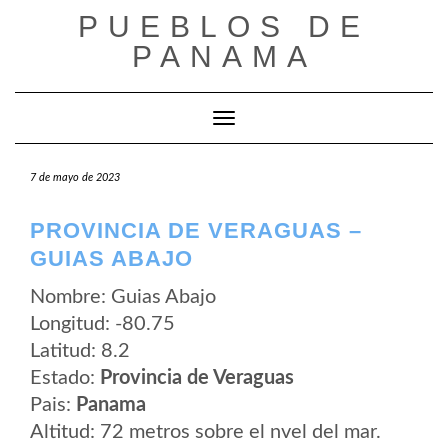
Saltar
PUEBLOS DE
al
contenido
PANAMA
Cambiar modo de navegación
7 de mayo de 2023
PROVINCIA DE VERAGUAS –
GUIAS ABAJO
Nombre: Guias Abajo
Longitud: -80.75
Latitud: 8.2
Estado:
Provincia de Veraguas
Pais:
Panama
Altitud: 72 metros sobre el nvel del mar.