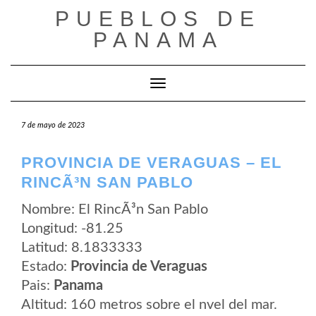
Saltar
PUEBLOS DE
al
contenido
PANAMA
Cambiar modo de navegación
7 de mayo de 2023
PROVINCIA DE VERAGUAS – EL
RINCÃ³N SAN PABLO
Nombre: El RincÃ³n San Pablo
Longitud: -81.25
Latitud: 8.1833333
Estado:
Provincia de Veraguas
Pais:
Panama
Altitud: 160 metros sobre el nvel del mar.