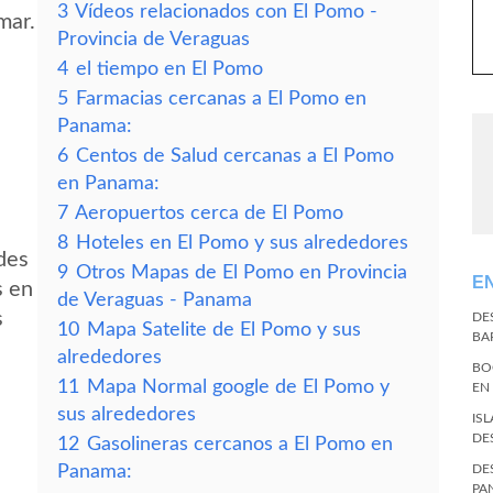
3
Vídeos relacionados con El Pomo -
mar.
Provincia de Veraguas
4
el tiempo en El Pomo
5
Farmacias cercanas a El Pomo en
Panama:
6
Centos de Salud cercanas a El Pomo
en Panama:
7
Aeropuertos cerca de El Pomo
8
Hoteles en El Pomo y sus alrededores
des
9
Otros Mapas de El Pomo en Provincia
E
s en
de Veraguas - Panama
s
DE
10
Mapa Satelite de El Pomo y sus
BA
alrededores
BO
11
Mapa Normal google de El Pomo y
EN
sus alrededores
IS
DE
12
Gasolineras cercanos a El Pomo en
Panama:
DE
PA