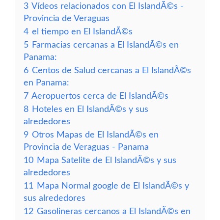
3
Vídeos relacionados con El IslandÃ©s -
Provincia de Veraguas
4
el tiempo en El IslandÃ©s
5
Farmacias cercanas a El IslandÃ©s en
Panama:
6
Centos de Salud cercanas a El IslandÃ©s
en Panama:
7
Aeropuertos cerca de El IslandÃ©s
8
Hoteles en El IslandÃ©s y sus
alrededores
9
Otros Mapas de El IslandÃ©s en
Provincia de Veraguas - Panama
10
Mapa Satelite de El IslandÃ©s y sus
alrededores
11
Mapa Normal google de El IslandÃ©s y
sus alrededores
12
Gasolineras cercanos a El IslandÃ©s en