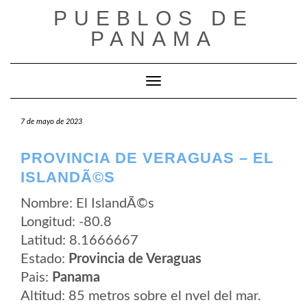
Saltar
PUEBLOS DE
al
contenido
PANAMA
Cambiar modo de navegación
7 de mayo de 2023
PROVINCIA DE VERAGUAS – EL
ISLANDÃ©S
Nombre: El IslandÃ©s
Longitud: -80.8
Latitud: 8.1666667
Estado:
Provincia de Veraguas
Pais:
Panama
Altitud: 85 metros sobre el nvel del mar.