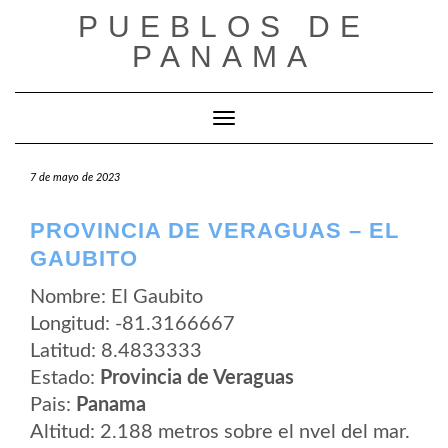
Saltar
PUEBLOS DE
al
contenido
PANAMA
Cambiar modo de navegación
7 de mayo de 2023
PROVINCIA DE VERAGUAS – EL
GAUBITO
Nombre: El Gaubito
Longitud: -81.3166667
Latitud: 8.4833333
Estado:
Provincia de Veraguas
Pais:
Panama
Altitud: 2.188 metros sobre el nvel del mar.