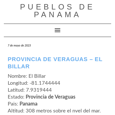
Saltar
PUEBLOS DE
al
contenido
PANAMA
Cambiar modo de navegación
7 de mayo de 2023
PROVINCIA DE VERAGUAS – EL
BILLAR
Nombre: El Billar
Longitud: -81.1744444
Latitud: 7.9319444
Estado:
Provincia de Veraguas
Pais:
Panama
Altitud: 308 metros sobre el nvel del mar.