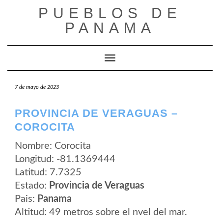
Saltar
PUEBLOS DE
al
contenido
PANAMA
Cambiar modo de navegación
7 de mayo de 2023
PROVINCIA DE VERAGUAS –
COROCITA
Nombre: Corocita
Longitud: -81.1369444
Latitud: 7.7325
Estado:
Provincia de Veraguas
Pais:
Panama
Altitud: 49 metros sobre el nvel del mar.