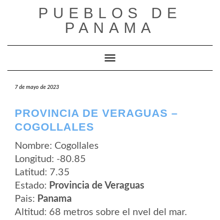
Saltar
PUEBLOS DE
al
contenido
PANAMA
Cambiar modo de navegación
7 de mayo de 2023
PROVINCIA DE VERAGUAS –
COGOLLALES
Nombre: Cogollales
Longitud: -80.85
Latitud: 7.35
Estado:
Provincia de Veraguas
Pais:
Panama
Altitud: 68 metros sobre el nvel del mar.