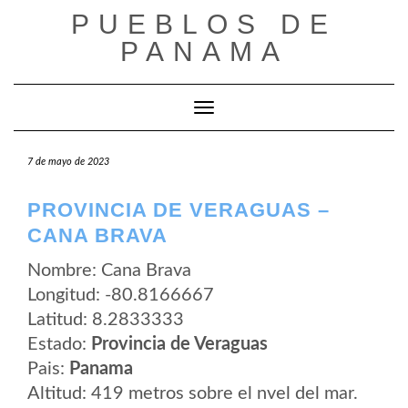
Saltar
PUEBLOS DE
al
contenido
PANAMA
Cambiar modo de navegación
7 de mayo de 2023
PROVINCIA DE VERAGUAS –
CANA BRAVA
Nombre: Cana Brava
Longitud: -80.8166667
Latitud: 8.2833333
Estado:
Provincia de Veraguas
Pais:
Panama
Altitud: 419 metros sobre el nvel del mar.