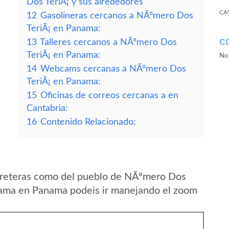
Dos TeriÃ¡ y sus alrededores
CA
12
Gasolineras cercanos a NÃºmero Dos
TeriÃ¡ en Panama:
13
Talleres cercanos a NÃºmero Dos
C
TeriÃ¡ en Panama:
No 
14
Webcams cercanas a NÃºmero Dos
TeriÃ¡ en Panama:
15
Oficinas de correos cercanas a en
Cantabria:
16
Contenido Relacionado:
rreteras como del pueblo de NÃºmero Dos
nama en Panama podeis ir manejando el zoom