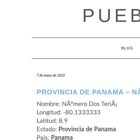
Saltar
PUE
al
contenido
BLOG
7 de mayo de 2023
PROVINCIA DE PANAMA – N
Nombre: NÃºmero Dos TeriÃ¡
Longitud: -80.1333333
Latitud: 8.9
Estado:
Provincia de Panama
Pais:
Panama