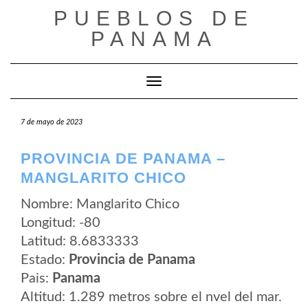
Saltar
PUEBLOS DE
al
contenido
PANAMA
Cambiar modo de navegación
7 de mayo de 2023
PROVINCIA DE PANAMA –
MANGLARITO CHICO
Nombre: Manglarito Chico
Longitud: -80
Latitud: 8.6833333
Estado:
Provincia de Panama
Pais:
Panama
Altitud: 1.289 metros sobre el nvel del mar.