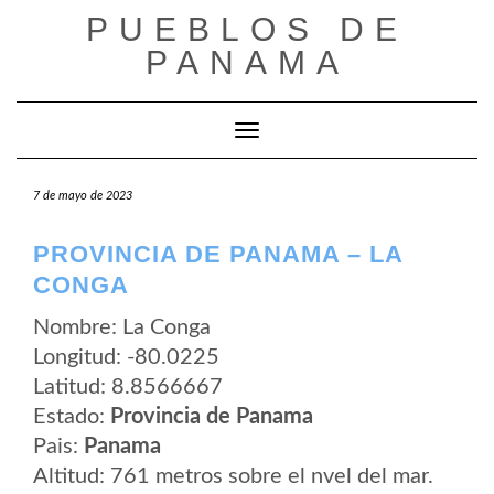
Saltar
PUEBLOS DE
al
contenido
PANAMA
Cambiar modo de navegación
7 de mayo de 2023
PROVINCIA DE PANAMA – LA
CONGA
Nombre: La Conga
Longitud: -80.0225
Latitud: 8.8566667
Estado:
Provincia de Panama
Pais:
Panama
Altitud: 761 metros sobre el nvel del mar.