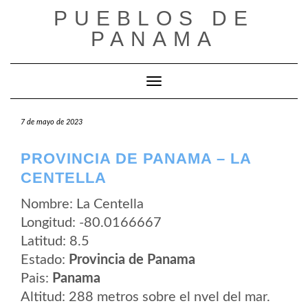
Saltar
PUEBLOS DE
al
contenido
PANAMA
Cambiar modo de navegación
7 de mayo de 2023
PROVINCIA DE PANAMA – LA
CENTELLA
Nombre: La Centella
Longitud: -80.0166667
Latitud: 8.5
Estado:
Provincia de Panama
Pais:
Panama
Altitud: 288 metros sobre el nvel del mar.