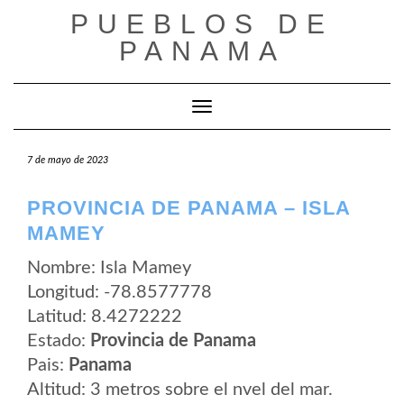
Saltar
PUEBLOS DE
al
contenido
PANAMA
Cambiar modo de navegación
7 de mayo de 2023
PROVINCIA DE PANAMA – ISLA
MAMEY
Nombre: Isla Mamey
Longitud: -78.8577778
Latitud: 8.4272222
Estado:
Provincia de Panama
Pais:
Panama
Altitud: 3 metros sobre el nvel del mar.