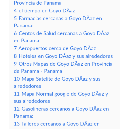
Provincia de Panama
4
el tiempo en Goyo DÃ­az
5
Farmacias cercanas a Goyo DÃ­az en
Panama:
6
Centos de Salud cercanas a Goyo DÃ­az
en Panama:
7
Aeropuertos cerca de Goyo DÃ­az
8
Hoteles en Goyo DÃ­az y sus alrededores
9
Otros Mapas de Goyo DÃ­az en Provincia
de Panama - Panama
10
Mapa Satelite de Goyo DÃ­az y sus
alrededores
11
Mapa Normal google de Goyo DÃ­az y
sus alrededores
12
Gasolineras cercanos a Goyo DÃ­az en
Panama:
13
Talleres cercanos a Goyo DÃ­az en