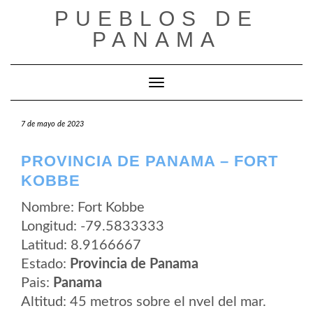
Saltar
PUEBLOS DE
al
contenido
PANAMA
Cambiar modo de navegación
7 de mayo de 2023
PROVINCIA DE PANAMA – FORT
KOBBE
Nombre: Fort Kobbe
Longitud: -79.5833333
Latitud: 8.9166667
Estado:
Provincia de Panama
Pais:
Panama
Altitud: 45 metros sobre el nvel del mar.