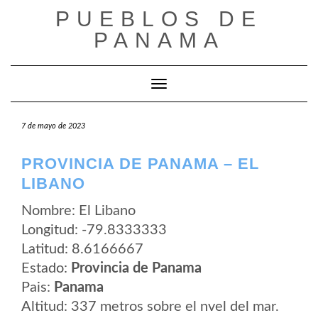
Saltar
PUEBLOS DE
al
contenido
PANAMA
Cambiar modo de navegación
7 de mayo de 2023
PROVINCIA DE PANAMA – EL
LIBANO
Nombre: El Libano
Longitud: -79.8333333
Latitud: 8.6166667
Estado:
Provincia de Panama
Pais:
Panama
Altitud: 337 metros sobre el nvel del mar.