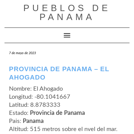
Saltar
PUEBLOS DE
al
contenido
PANAMA
Cambiar modo de navegación
7 de mayo de 2023
PROVINCIA DE PANAMA – EL
AHOGADO
Nombre: El Ahogado
Longitud: -80.1041667
Latitud: 8.8783333
Estado:
Provincia de Panama
Pais:
Panama
Altitud: 515 metros sobre el nvel del mar.