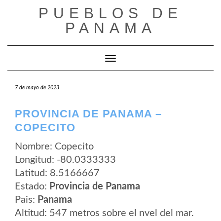
Saltar
PUEBLOS DE
al
contenido
PANAMA
Cambiar modo de navegación
7 de mayo de 2023
PROVINCIA DE PANAMA –
COPECITO
Nombre: Copecito
Longitud: -80.0333333
Latitud: 8.5166667
Estado:
Provincia de Panama
Pais:
Panama
Altitud: 547 metros sobre el nvel del mar.