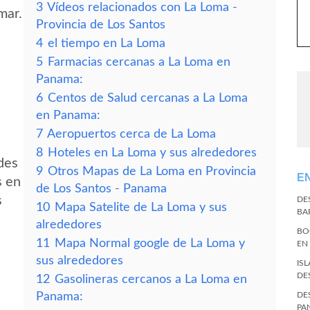
3
Vídeos relacionados con La Loma -
mar.
Provincia de Los Santos
4
el tiempo en La Loma
5
Farmacias cercanas a La Loma en
Panama:
6
Centos de Salud cercanas a La Loma
en Panama:
7
Aeropuertos cerca de La Loma
8
Hoteles en La Loma y sus alrededores
des
9
Otros Mapas de La Loma en Provincia
E
s en
de Los Santos - Panama
s
DE
10
Mapa Satelite de La Loma y sus
BA
alrededores
BO
11
Mapa Normal google de La Loma y
EN
sus alrededores
IS
DE
12
Gasolineras cercanos a La Loma en
Panama:
DE
PA