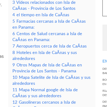
3
Vídeos relacionados con Isla de
.
CaÃ±as - Provincia de Los Santos
4
el tiempo en Isla de CaÃ±as
5
Farmacias cercanas a Isla de CaÃ±as
en Panama:
6
Centos de Salud cercanas a Isla de
CaÃ±as en Panama:
7
Aeropuertos cerca de Isla de CaÃ±as
8
Hoteles en Isla de CaÃ±as y sus
as
alrededores
E
9
Otros Mapas de Isla de CaÃ±as en
DE
Provincia de Los Santos - Panama
BA
10
Mapa Satelite de Isla de CaÃ±as y sus
BO
alrededores
EN
11
Mapa Normal google de Isla de
IS
DE
CaÃ±as y sus alrededores
12
Gasolineras cercanos a Isla de
DE
PA