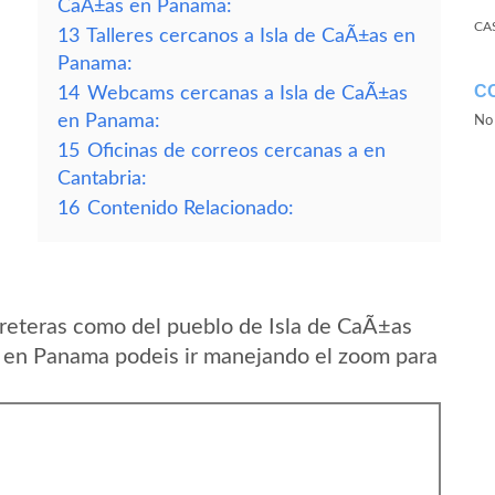
CaÃ±as en Panama:
CA
13
Talleres cercanos a Isla de CaÃ±as en
Panama:
C
14
Webcams cercanas a Isla de CaÃ±as
en Panama:
No 
15
Oficinas de correos cercanas a en
Cantabria:
16
Contenido Relacionado:
reteras como del pueblo de Isla de CaÃ±as
s en Panama podeis ir manejando el zoom para