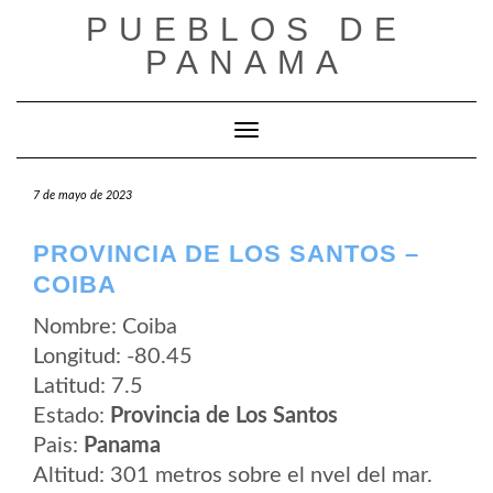
Saltar
PUEBLOS DE
al
contenido
PANAMA
Cambiar modo de navegación
7 de mayo de 2023
PROVINCIA DE LOS SANTOS –
COIBA
Nombre: Coiba
Longitud: -80.45
Latitud: 7.5
Estado:
Provincia de Los Santos
Pais:
Panama
Altitud: 301 metros sobre el nvel del mar.