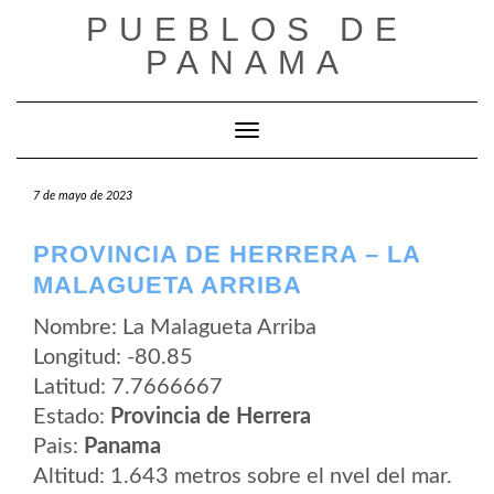
Saltar
PUEBLOS DE
al
contenido
PANAMA
Cambiar modo de navegación
7 de mayo de 2023
PROVINCIA DE HERRERA – LA
MALAGUETA ARRIBA
Nombre: La Malagueta Arriba
Longitud: -80.85
Latitud: 7.7666667
Estado:
Provincia de Herrera
Pais:
Panama
Altitud: 1.643 metros sobre el nvel del mar.