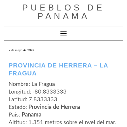
Saltar
PUEBLOS DE
al
contenido
PANAMA
Cambiar modo de navegación
7 de mayo de 2023
PROVINCIA DE HERRERA – LA
FRAGUA
Nombre: La Fragua
Longitud: -80.8333333
Latitud: 7.8333333
Estado:
Provincia de Herrera
Pais:
Panama
Altitud: 1.351 metros sobre el nvel del mar.