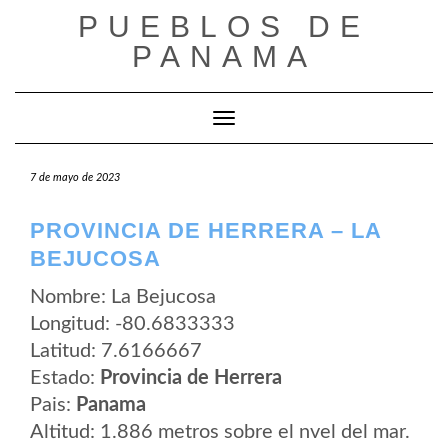
Saltar
PUEBLOS DE
al
contenido
PANAMA
Cambiar modo de navegación
7 de mayo de 2023
PROVINCIA DE HERRERA – LA
BEJUCOSA
Nombre: La Bejucosa
Longitud: -80.6833333
Latitud: 7.6166667
Estado:
Provincia de Herrera
Pais:
Panama
Altitud: 1.886 metros sobre el nvel del mar.