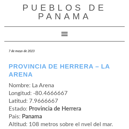
Saltar
PUEBLOS DE
al
contenido
PANAMA
Cambiar modo de navegación
7 de mayo de 2023
PROVINCIA DE HERRERA – LA
ARENA
Nombre: La Arena
Longitud: -80.4666667
Latitud: 7.9666667
Estado:
Provincia de Herrera
Pais:
Panama
Altitud: 108 metros sobre el nvel del mar.