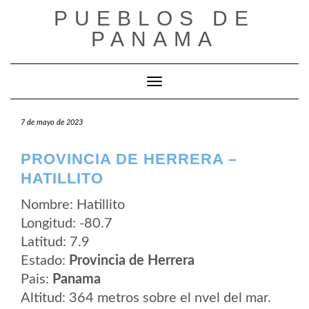
Saltar
PUEBLOS DE
al
contenido
PANAMA
Cambiar modo de navegación
7 de mayo de 2023
PROVINCIA DE HERRERA –
HATILLITO
Nombre: Hatillito
Longitud: -80.7
Latitud: 7.9
Estado:
Provincia de Herrera
Pais:
Panama
Altitud: 364 metros sobre el nvel del mar.