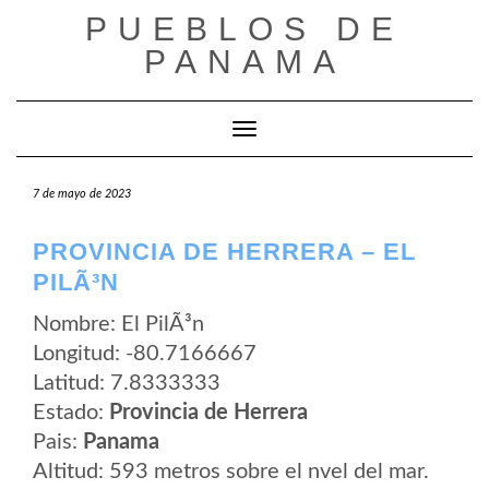
Saltar
PUEBLOS DE
al
contenido
PANAMA
Cambiar modo de navegación
7 de mayo de 2023
PROVINCIA DE HERRERA – EL
PILÃ³N
Nombre: El PilÃ³n
Longitud: -80.7166667
Latitud: 7.8333333
Estado:
Provincia de Herrera
Pais:
Panama
Altitud: 593 metros sobre el nvel del mar.