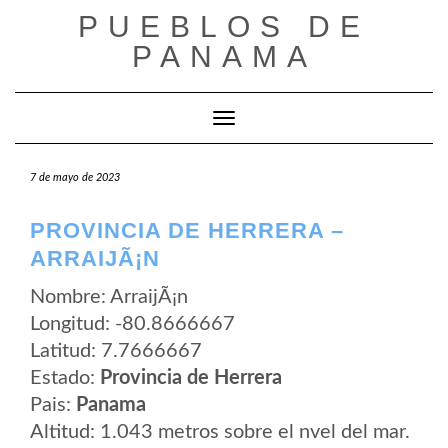
Saltar
PUEBLOS DE
al
contenido
PANAMA
Cambiar modo de navegación
7 de mayo de 2023
PROVINCIA DE HERRERA –
ARRAIJÃ¡N
Nombre: ArraijÃ¡n
Longitud: -80.8666667
Latitud: 7.7666667
Estado:
Provincia de Herrera
Pais:
Panama
Altitud: 1.043 metros sobre el nvel del mar.