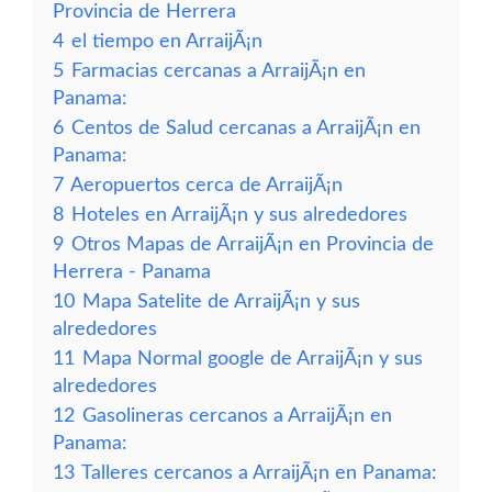
Provincia de Herrera
4
el tiempo en ArraijÃ¡n
5
Farmacias cercanas a ArraijÃ¡n en
Panama:
6
Centos de Salud cercanas a ArraijÃ¡n en
Panama:
7
Aeropuertos cerca de ArraijÃ¡n
8
Hoteles en ArraijÃ¡n y sus alrededores
9
Otros Mapas de ArraijÃ¡n en Provincia de
Herrera - Panama
10
Mapa Satelite de ArraijÃ¡n y sus
alrededores
11
Mapa Normal google de ArraijÃ¡n y sus
alrededores
12
Gasolineras cercanos a ArraijÃ¡n en
Panama:
13
Talleres cercanos a ArraijÃ¡n en Panama: