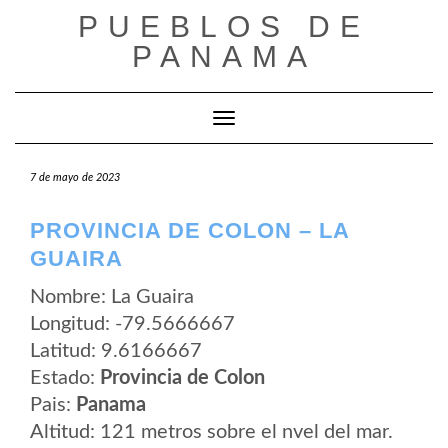
Saltar
PUEBLOS DE
al
contenido
PANAMA
Cambiar modo de navegación
7 de mayo de 2023
PROVINCIA DE COLON – LA
GUAIRA
Nombre: La Guaira
Longitud: -79.5666667
Latitud: 9.6166667
Estado:
Provincia de Colon
Pais:
Panama
Altitud: 121 metros sobre el nvel del mar.