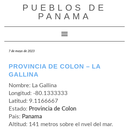
Saltar
PUEBLOS DE
al
contenido
PANAMA
Cambiar modo de navegación
7 de mayo de 2023
PROVINCIA DE COLON – LA
GALLINA
Nombre: La Gallina
Longitud: -80.1333333
Latitud: 9.1166667
Estado:
Provincia de Colon
Pais:
Panama
Altitud: 141 metros sobre el nvel del mar.