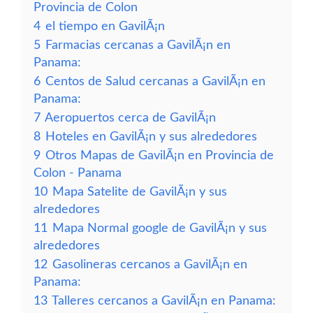
Provincia de Colon
4
el tiempo en GavilÃ¡n
5
Farmacias cercanas a GavilÃ¡n en
Panama:
6
Centos de Salud cercanas a GavilÃ¡n en
Panama:
7
Aeropuertos cerca de GavilÃ¡n
8
Hoteles en GavilÃ¡n y sus alrededores
9
Otros Mapas de GavilÃ¡n en Provincia de
Colon - Panama
10
Mapa Satelite de GavilÃ¡n y sus
alrededores
11
Mapa Normal google de GavilÃ¡n y sus
alrededores
12
Gasolineras cercanos a GavilÃ¡n en
Panama:
13
Talleres cercanos a GavilÃ¡n en Panama: