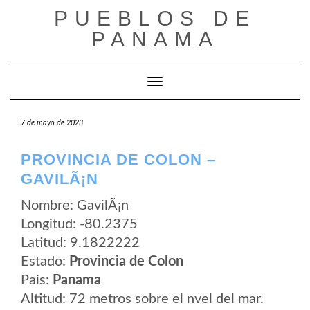
Saltar
PUEBLOS DE
al
contenido
PANAMA
Cambiar modo de navegación
7 de mayo de 2023
PROVINCIA DE COLON –
GAVILÃ¡N
Nombre: GavilÃ¡n
Longitud: -80.2375
Latitud: 9.1822222
Estado:
Provincia de Colon
Pais:
Panama
Altitud: 72 metros sobre el nvel del mar.