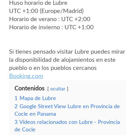
Huso horario de Lubre
UTC +1:00 (Europe/Madrid)
Horario de verano : UTC +2:00
Horario de invierno : UTC +1:00
Si tienes pensado visitar Lubre puedes mirar
la disponibilidad de alojamientos en este
pueblo o en los pueblos cercanos
Booking.com
Contenidos
ocultar
1
Mapa de Lubre
2
Google Street View Lubre en Provincia de
Cocle en Panama
3
Vídeos relacionados con Lubre - Provincia
de Cocle