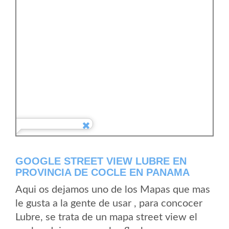
GOOGLE STREET VIEW LUBRE EN
PROVINCIA DE COCLE EN PANAMA
Aqui os dejamos uno de los Mapas que mas
le gusta a la gente de usar , para concocer
Lubre, se trata de un mapa street view el