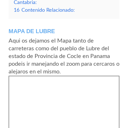
Cantabria:
16
Contenido Relacionado:
MAPA DE LUBRE
Aqui os dejamos el Mapa tanto de
carreteras como del pueblo de Lubre del
estado de Provincia de Cocle en Panama
podeis ir manejando el zoom para cercaros o
alejaros en el mismo.