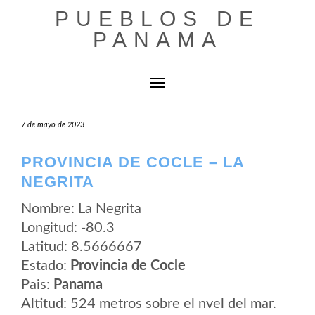
Saltar
PUEBLOS DE
al
contenido
PANAMA
Cambiar modo de navegación
7 de mayo de 2023
PROVINCIA DE COCLE – LA
NEGRITA
Nombre: La Negrita
Longitud: -80.3
Latitud: 8.5666667
Estado:
Provincia de Cocle
Pais:
Panama
Altitud: 524 metros sobre el nvel del mar.