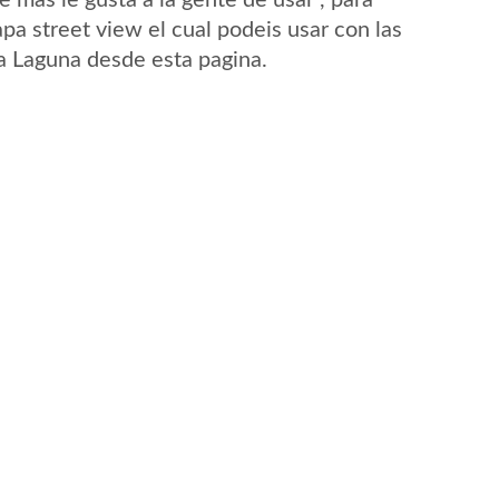
mas le gusta a la gente de usar , para
pa street view el cual podeis usar con las
La Laguna desde esta pagina.