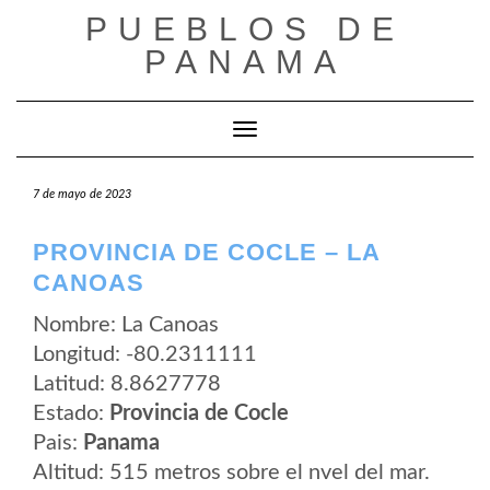
Saltar
PUEBLOS DE
al
contenido
PANAMA
Cambiar modo de navegación
7 de mayo de 2023
PROVINCIA DE COCLE – LA
CANOAS
Nombre: La Canoas
Longitud: -80.2311111
Latitud: 8.8627778
Estado:
Provincia de Cocle
Pais:
Panama
Altitud: 515 metros sobre el nvel del mar.