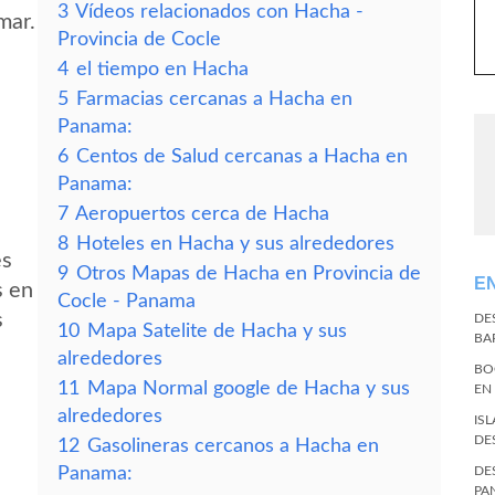
3
Vídeos relacionados con Hacha -
mar.
Provincia de Cocle
4
el tiempo en Hacha
5
Farmacias cercanas a Hacha en
Panama:
6
Centos de Salud cercanas a Hacha en
Panama:
7
Aeropuertos cerca de Hacha
8
Hoteles en Hacha y sus alrededores
es
9
Otros Mapas de Hacha en Provincia de
E
s en
Cocle - Panama
s
DE
10
Mapa Satelite de Hacha y sus
BA
alrededores
BO
11
Mapa Normal google de Hacha y sus
EN
alrededores
IS
DE
12
Gasolineras cercanos a Hacha en
Panama:
DE
PA