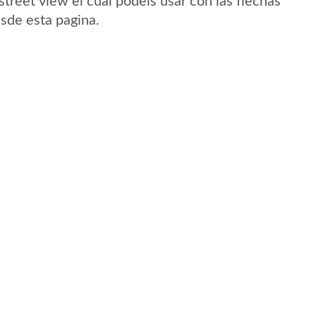
treet view el cual podeis usar con las flechas
esde esta pagina.